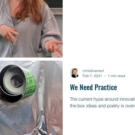
christinamerl
Feb 7, 2021
1 min read
We Need Practice
The current hype around innovatio
the-box ideas and poetry is overwh