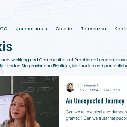
2CG
Journalismus
Galerie
Referenzen
Kont
is
nsentwicklung und Communities of Practice – Lerngemeinsc
Hier finden Sie praxisnahe Einblicke, Methoden und persönlich
.
christinamerl
Feb 25, 2024
1 min read
An Unexpected Journey
Can we take ethical and democrat
granted? Can we trust that people,