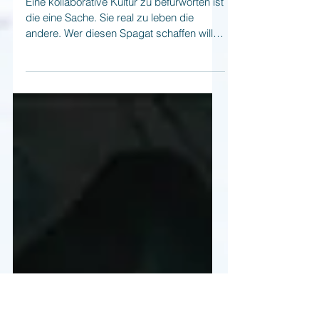
Kollaborative Kultur, (wie) geht
das?
Eine kollaborative Kultur zu befürworten ist
die eine Sache. Sie real zu leben die
andere. Wer diesen Spagat schaffen will,
muss...