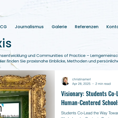
2CG
Journalismus
Galerie
Referenzen
Kont
is
nsentwicklung und Communities of Practice – Lerngemeinsc
Hier finden Sie praxisnahe Einblicke, Methoden und persönlich
.
christinamerl
Apr 28, 2025
2 min read
Visionary: Students Co
Human-Centered School
Students Co-Lead the Way Towa